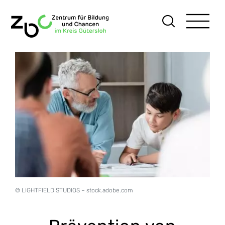
Skip
to
content
© LIGHTFIELD STUDIOS – stock.adobe.com